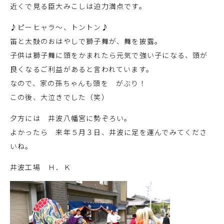
近くで見る臣大みこしは迫力満点です。
♪ピーヒャラ～、トントン♪
笛と太鼓のおはやしで獅子舞が、舞を披露。
子供は獅子舞に頭をかまれたら元気で強い子になる、頭が
良くなるご利益があると言われています。
なので、家の孫ちゃんも頭を がぶり！
この後、大泣きでした（笑）
夕方には 井波八幡宮に勢ぞろい。
よかったら 来年５月３日、井波に足を運んでみてくださ
いね。
井波工場 Ｈ．Ｋ