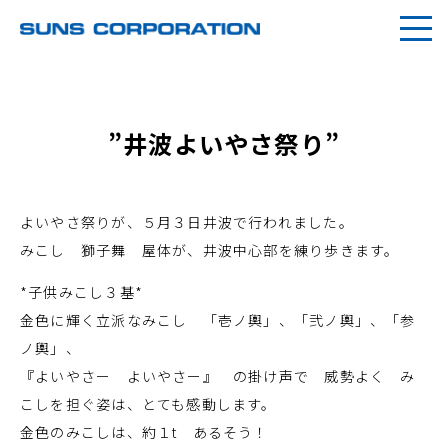
”井波よいやさ祭り”
よいやさ祭りが、５月３日井波で行われました。
みこし 獅子舞 屋体が、井波中心部を練り歩きます。
*子供みこし３基*
金色に輝く立派なみこし 「壱ノ輿」、「弐ノ輿」、「参
ノ輿」、
『よいやさー よいやさー』 の掛け声で 威勢よく み
こしを担ぐ姿は、とても感動します。
金色のみこしは、約１t あるそう！